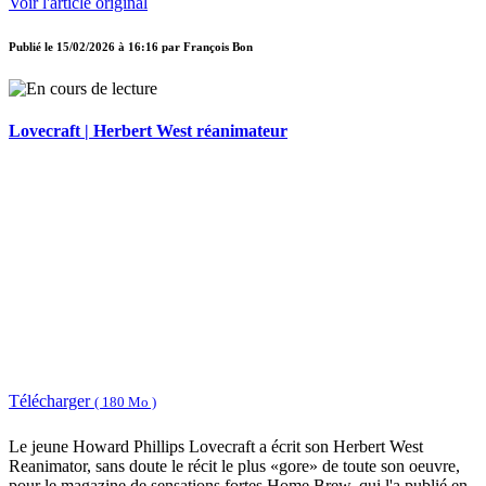
Voir l'article original
Publié le
15/02/2026 à 16:16
par
François Bon
Lovecraft | Herbert West réanimateur
Télécharger
( 180 Mo )
Le jeune Howard Phillips Lovecraft a écrit son Herbert West
Reanimator, sans doute le récit le plus «gore» de toute son oeuvre,
pour le magazine de sensations fortes Home Brew, qui l'a publié en